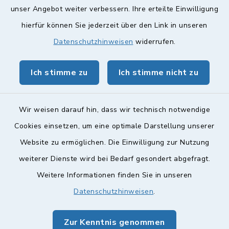
Quicklinks
unser Angebot weiter verbessern. Ihre erteilte Einwilligung
hierfür können Sie jederzeit über den Link in unseren
Landkreis Lichtenfels
Datenschutzhinweisen
widerrufen.
Obermain Jura Veranstaltungskalender
Ich stimme zu
Ich stimme nicht zu
geoPortal Lichtenfels
Wir weisen darauf hin, dass wir technisch notwendige
Cookies einsetzen, um eine optimale Darstellung unserer
Website zu ermöglichen. Die Einwilligung zur Nutzung
Kontakt
weiterer Dienste wird bei Bedarf gesondert abgefragt.
Weitere Informationen finden Sie in unseren
Barrierefreiheit
Datenschutzhinweisen
.
Datenschutz
Zur Kenntnis genommen