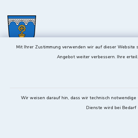
Mit Ihrer Zustimmung verwenden wir auf dieser Website s
Angebot weiter verbessern. Ihre erteil
Hochstadt a.Main
Öffnun
Montag, Mi
Rathausstraße 1
96272 Hochstadt a.Main
08:00-12:
Wir weisen darauf hin, dass wir technisch notwendige 
09574 6236-42
Donnerstag 
Dienste wird bei Bedarf
09574 6236-46
14:30-18:
info@hochstadt-main.de