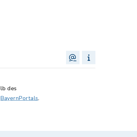
alb des
s
BayernPortals
.