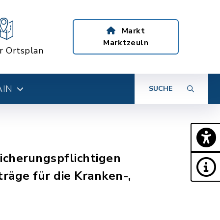
Markt
Marktzeuln
er Ortsplan
AIN
SUCHE
sicherungspflichtigen
räge für die Kranken-,