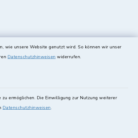
en, wie unsere Website genutzt wird. So können wir unser
eren
Datenschutzhinweisen
widerrufen.
unde
Quicklinks
Landkreis Lichtenfels
rung statt.
Obermain Jura
Veranstaltungskalender
 zu ermöglichen. Die Einwilligung zur Nutzung weiterer
en Sie hier.
en
Datenschutzhinweisen
.
geoPortal Lichtenfels