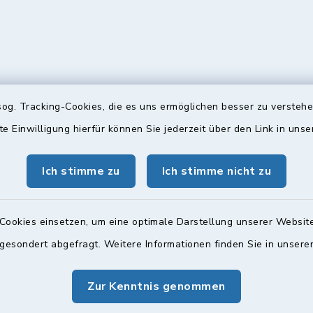
og. Tracking-Cookies, die es uns ermöglichen besser zu versteh
te Einwilligung hierfür können Sie jederzeit über den Link in uns
gszeiten
Bürgersprechst
Ich stimme zu
Ich stimme nicht zu
ttwoch und Freitag:
Sprechstunde:
00 Uhr
Diese findet nach Vereinba
Cookies einsetzen, um eine optimale Darstellung unserer Website
Weitere Informationen find
zusätzlich:
 gesondert abgefragt. Weitere Informationen finden Sie in unser
00 Uhr
Zur Kenntnis genommen