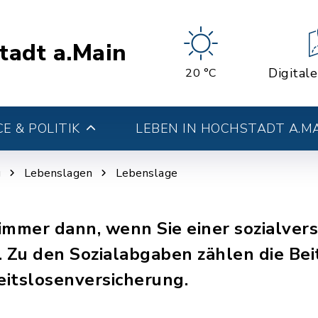
tadt a.Main
Digital
20 °C
E & POLITIK
LEBEN IN HOCHSTADT A.M
g
Lebenslagen
Lebenslage
immer dann, wenn Sie einer sozialver
Zu den Sozialabgaben zählen die Beit
eitslosenversicherung.