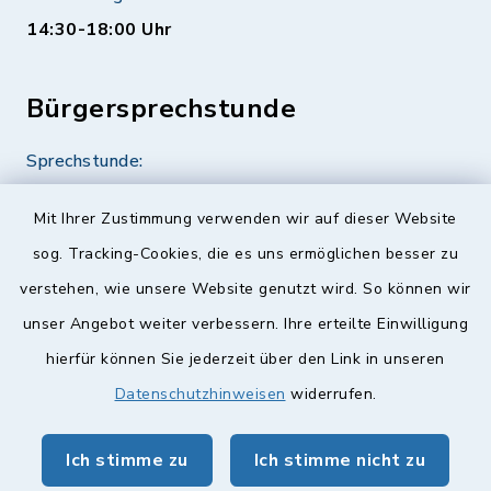
14:30-18:00 Uhr
Bürgersprechstunde
Sprechstunde:
Diese findet nach Vereinbarung statt.
Mit Ihrer Zustimmung verwenden wir auf dieser Website
Weitere Informationen finden Sie hier.
sog. Tracking-Cookies, die es uns ermöglichen besser zu
verstehen, wie unsere Website genutzt wird. So können wir
Quicklinks
unser Angebot weiter verbessern. Ihre erteilte Einwilligung
hierfür können Sie jederzeit über den Link in unseren
Landkreis Lichtenfels
Datenschutzhinweisen
widerrufen.
Obermain Jura Veranstaltungskalender
Ich stimme zu
Ich stimme nicht zu
geoPortal Lichtenfels