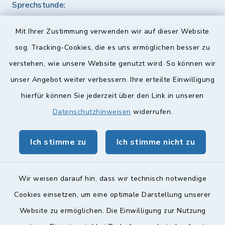
Sprechstunde:
Diese findet nach Vereinbarung statt.
Mit Ihrer Zustimmung verwenden wir auf dieser Website
Weitere Informationen finden Sie hier.
sog. Tracking-Cookies, die es uns ermöglichen besser zu
verstehen, wie unsere Website genutzt wird. So können wir
Quicklinks
unser Angebot weiter verbessern. Ihre erteilte Einwilligung
hierfür können Sie jederzeit über den Link in unseren
Landkreis Lichtenfels
Datenschutzhinweisen
widerrufen.
Obermain Jura Veranstaltungskalender
Ich stimme zu
Ich stimme nicht zu
geoPortal Lichtenfels
Wir weisen darauf hin, dass wir technisch notwendige
Cookies einsetzen, um eine optimale Darstellung unserer
Website zu ermöglichen. Die Einwilligung zur Nutzung
Kontakt