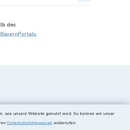
alb des
s
BayernPortals
.
en, wie unsere Website genutzt wird. So können wir unser
eren
Datenschutzhinweisen
widerrufen.
unde
Quicklinks