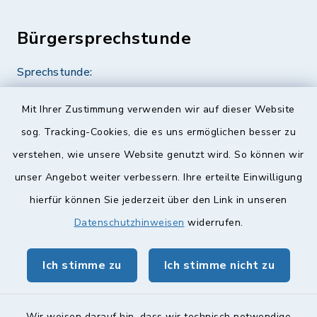
Bürgersprechstunde
Sprechstunde:
Diese findet nach Vereinbarung statt.
Mit Ihrer Zustimmung verwenden wir auf dieser Website
Weitere Informationen finden Sie hier.
sog. Tracking-Cookies, die es uns ermöglichen besser zu
verstehen, wie unsere Website genutzt wird. So können wir
Quicklinks
unser Angebot weiter verbessern. Ihre erteilte Einwilligung
hierfür können Sie jederzeit über den Link in unseren
Landkreis Lichtenfels
Datenschutzhinweisen
widerrufen.
Obermain Jura Veranstaltungskalender
Ich stimme zu
Ich stimme nicht zu
geoPortal Lichtenfels
Wir weisen darauf hin, dass wir technisch notwendige