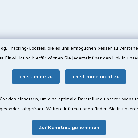
og. Tracking-Cookies, die es uns ermöglichen besser zu versteh
te Einwilligung hierfür können Sie jederzeit über den Link in uns
gszeiten
Bürgersprechst
Ich stimme zu
Ich stimme nicht zu
ttwoch und Freitag:
Sprechstunde:
00 Uhr
Diese findet nach Vereinba
Weitere Informationen find
Cookies einsetzen, um eine optimale Darstellung unserer Website
zusätzlich:
 gesondert abgefragt. Weitere Informationen finden Sie in unser
00 Uhr
Zur Kenntnis genommen