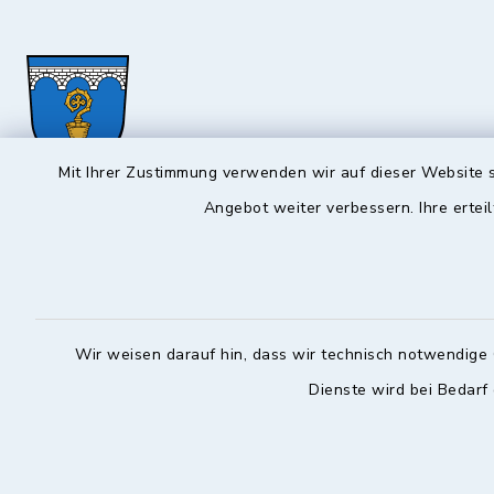
Mit Ihrer Zustimmung verwenden wir auf dieser Website s
Angebot weiter verbessern. Ihre erteil
Hochstadt a.Main
Öffnun
Montag, Mi
Rathausstraße 1
96272 Hochstadt a.Main
08:00-12:
Wir weisen darauf hin, dass wir technisch notwendige 
09574 6236-42
Donnerstag 
Dienste wird bei Bedarf
09574 6236-46
14:30-18:
info@hochstadt-main.de