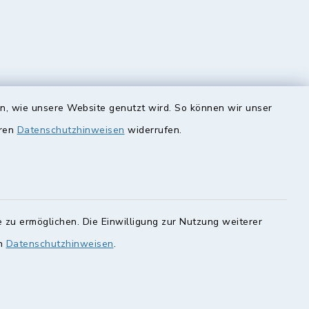
en, wie unsere Website genutzt wird. So können wir unser
eren
Datenschutzhinweisen
widerrufen.
unde
Quicklinks
Landkreis Lichtenfels
rung statt.
Obermain Jura
Veranstaltungskalender
en Sie hier.
 zu ermöglichen. Die Einwilligung zur Nutzung weiterer
en
Datenschutzhinweisen
.
geoPortal Lichtenfels