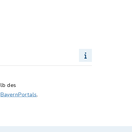
alb des
s
BayernPortals
.