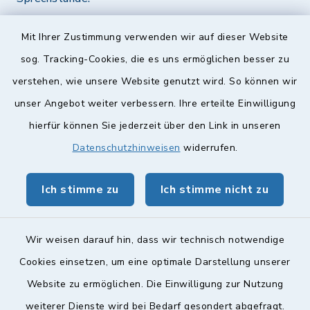
Diese findet nach Vereinbarung statt.
Mit Ihrer Zustimmung verwenden wir auf dieser Website
Weitere Informationen finden Sie hier.
sog. Tracking-Cookies, die es uns ermöglichen besser zu
verstehen, wie unsere Website genutzt wird. So können wir
Quicklinks
unser Angebot weiter verbessern. Ihre erteilte Einwilligung
hierfür können Sie jederzeit über den Link in unseren
Landkreis Lichtenfels
Datenschutzhinweisen
widerrufen.
Obermain Jura Veranstaltungskalender
Ich stimme zu
Ich stimme nicht zu
geoPortal Lichtenfels
Wir weisen darauf hin, dass wir technisch notwendige
Cookies einsetzen, um eine optimale Darstellung unserer
Website zu ermöglichen. Die Einwilligung zur Nutzung
Kontakt
weiterer Dienste wird bei Bedarf gesondert abgefragt.