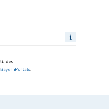
alb des
s
BayernPortals
.