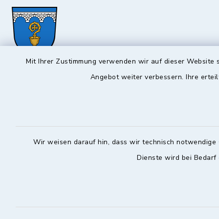
Mit Ihrer Zustimmung verwenden wir auf dieser Website s
Angebot weiter verbessern. Ihre erteil
Hochstadt a.Main
Öffnun
Montag, Mi
Rathausstraße 1
96272 Hochstadt a.Main
08:00-12:
09574 6236-42
Wir weisen darauf hin, dass wir technisch notwendige 
Donnerstag 
09574 6236-46
Dienste wird bei Bedarf
14:30-18:
info@hochstadt-main.de