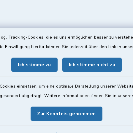
og. Tracking-Cookies, die es uns ermöglichen besser zu versteh
te Einwilligung hierfür können Sie jederzeit über den Link in uns
gszeiten
Bürgersprechst
ttwoch und Freitag:
Sprechstunde:
Ich stimme zu
Ich stimme nicht zu
00 Uhr
Diese findet nach Vereinba
Weitere Informationen find
Cookies einsetzen, um eine optimale Darstellung unserer Website
zusätzlich:
 gesondert abgefragt. Weitere Informationen finden Sie in unser
00 Uhr
Zur Kenntnis genommen