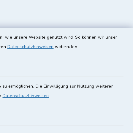
en, wie unsere Website genutzt wird. So können wir unser
eren
Datenschutzhinweisen
widerrufen.
unde
Quicklinks
Landkreis Lichtenfels
rung statt.
Obermain Jura
Veranstaltungskalender
en Sie hier.
 zu ermöglichen. Die Einwilligung zur Nutzung weiterer
en
Datenschutzhinweisen
.
geoPortal Lichtenfels