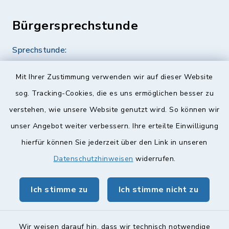
Bürgersprechstunde
Sprechstunde:
Diese findet nach Vereinbarung statt.
Mit Ihrer Zustimmung verwenden wir auf dieser Website
Weitere Informationen finden Sie hier.
sog. Tracking-Cookies, die es uns ermöglichen besser zu
verstehen, wie unsere Website genutzt wird. So können wir
Quicklinks
unser Angebot weiter verbessern. Ihre erteilte Einwilligung
hierfür können Sie jederzeit über den Link in unseren
Landkreis Lichtenfels
Datenschutzhinweisen
widerrufen.
Obermain Jura Veranstaltungskalender
Ich stimme zu
Ich stimme nicht zu
geoPortal Lichtenfels
Wir weisen darauf hin, dass wir technisch notwendige