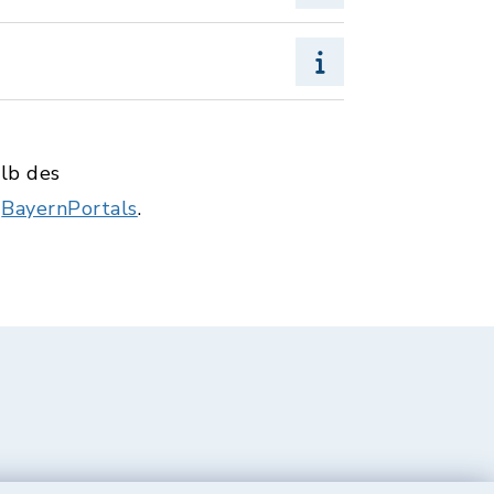
alb des
s
BayernPortals
.