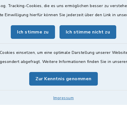
og. Tracking-Cookies, die es uns ermöglichen besser zu versteh
te Einwilligung hierfür können Sie jederzeit über den Link in uns
gszeiten
Bürgersprechst
Ich stimme zu
Ich stimme nicht zu
ttwoch und Freitag:
Sprechstunde:
00 Uhr
Diese findet nach Vereinba
Cookies einsetzen, um eine optimale Darstellung unserer Website
Weitere Informationen find
zusätzlich:
 gesondert abgefragt. Weitere Informationen finden Sie in unser
00 Uhr
Zur Kenntnis genommen
Impressum
Impressum
Sitemap
Cookie-Einstellungen