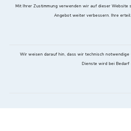
Mit Ihrer Zustimmung verwenden wir auf dieser Website s
Angebot weiter verbessern. Ihre erteil
Hochstadt a.Main
Öffnun
Montag, Mi
Rathausstraße 1
96272 Hochstadt a.Main
08:00-12:
Wir weisen darauf hin, dass wir technisch notwendige 
09574 6236-42
Donnerstag 
Dienste wird bei Bedarf
09574 6236-46
14:30-18:
info@hochstadt-main.de
Kontakt
Barrierefreiheit
Datenschutz