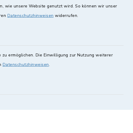
en, wie unsere Website genutzt wird. So können wir unser
eren
Datenschutzhinweisen
widerrufen.
unde
Quicklinks
Landkreis Lichtenfels
rung statt.
Obermain Jura
Veranstaltungskalender
 zu ermöglichen. Die Einwilligung zur Nutzung weiterer
en Sie hier.
en
Datenschutzhinweisen
.
geoPortal Lichtenfels