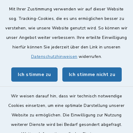
Diese findet nach Vereinbarung statt.
Mit Ihrer Zustimmung verwenden wir auf dieser Website
Weitere Informationen finden Sie hier.
sog. Tracking-Cookies, die es uns ermöglichen besser zu
verstehen, wie unsere Website genutzt wird. So können wir
Quicklinks
unser Angebot weiter verbessern. Ihre erteilte Einwilligung
hierfür können Sie jederzeit über den Link in unseren
Landkreis Lichtenfels
Datenschutzhinweisen
widerrufen.
Obermain Jura Veranstaltungskalender
Ich stimme zu
Ich stimme nicht zu
geoPortal Lichtenfels
Wir weisen darauf hin, dass wir technisch notwendige
Cookies einsetzen, um eine optimale Darstellung unserer
Website zu ermöglichen. Die Einwilligung zur Nutzung
Kontakt
weiterer Dienste wird bei Bedarf gesondert abgefragt.