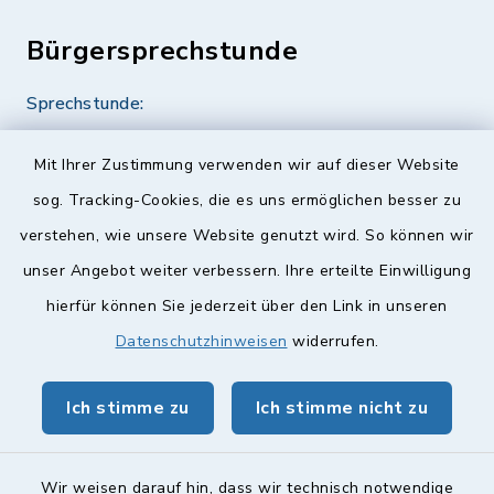
Bürgersprechstunde
Sprechstunde:
Diese findet nach Vereinbarung statt.
Mit Ihrer Zustimmung verwenden wir auf dieser Website
Weitere Informationen finden Sie hier.
sog. Tracking-Cookies, die es uns ermöglichen besser zu
verstehen, wie unsere Website genutzt wird. So können wir
Quicklinks
unser Angebot weiter verbessern. Ihre erteilte Einwilligung
hierfür können Sie jederzeit über den Link in unseren
Landkreis Lichtenfels
Datenschutzhinweisen
widerrufen.
Obermain Jura Veranstaltungskalender
Ich stimme zu
Ich stimme nicht zu
geoPortal Lichtenfels
Wir weisen darauf hin, dass wir technisch notwendige