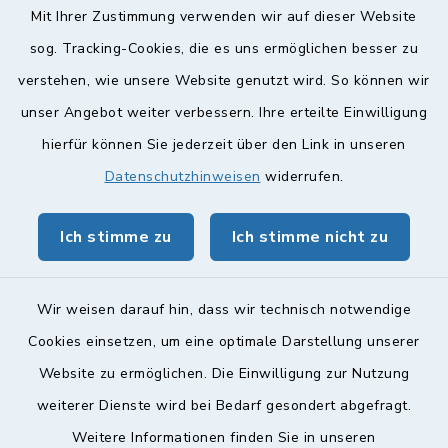
Mit Ihrer Zustimmung verwenden wir auf dieser Website
Weitere Informationen finden Sie hier.
sog. Tracking-Cookies, die es uns ermöglichen besser zu
verstehen, wie unsere Website genutzt wird. So können wir
Quicklinks
unser Angebot weiter verbessern. Ihre erteilte Einwilligung
hierfür können Sie jederzeit über den Link in unseren
Landkreis Lichtenfels
Datenschutzhinweisen
widerrufen.
Obermain Jura Veranstaltungskalender
Ich stimme zu
Ich stimme nicht zu
geoPortal Lichtenfels
Wir weisen darauf hin, dass wir technisch notwendige
Cookies einsetzen, um eine optimale Darstellung unserer
Website zu ermöglichen. Die Einwilligung zur Nutzung
Kontakt
weiterer Dienste wird bei Bedarf gesondert abgefragt.
Weitere Informationen finden Sie in unseren
Barrierefreiheit