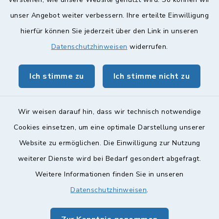
Quicklinks
unser Angebot weiter verbessern. Ihre erteilte Einwilligung
hierfür können Sie jederzeit über den Link in unseren
Landkreis Lichtenfels
Datenschutzhinweisen
widerrufen.
Obermain Jura Veranstaltungskalender
Ich stimme zu
Ich stimme nicht zu
geoPortal Lichtenfels
Wir weisen darauf hin, dass wir technisch notwendige
Cookies einsetzen, um eine optimale Darstellung unserer
Website zu ermöglichen. Die Einwilligung zur Nutzung
Kontakt
weiterer Dienste wird bei Bedarf gesondert abgefragt.
Barrierefreiheit
Weitere Informationen finden Sie in unseren
Datenschutzhinweisen
.
Datenschutz