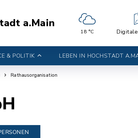
tadt a.Main
Digital
18 °C
E & POLITIK
LEBEN IN HOCHSTADT A.M
g
Rathausorganisation
bH
PERSONEN