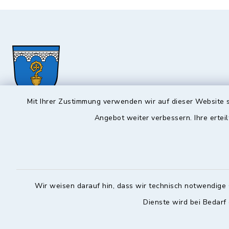
Mit Ihrer Zustimmung verwenden wir auf dieser Website s
Angebot weiter verbessern. Ihre erteil
Hochstadt a.Main
Öffnun
Montag, Mi
Rathausstraße 1
96272 Hochstadt a.Main
08:00-12:
09574 6236-42
Wir weisen darauf hin, dass wir technisch notwendige 
Donnerstag 
09574 6236-46
Dienste wird bei Bedarf
14:30-18:
info@hochstadt-main.de