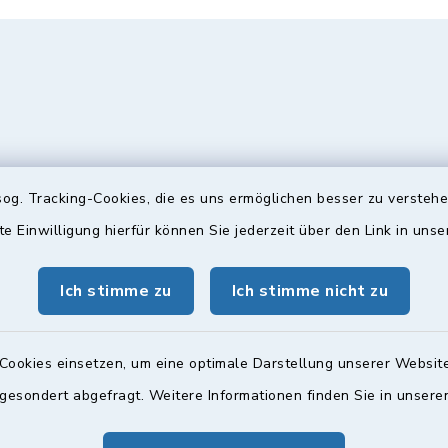
og. Tracking-Cookies, die es uns ermöglichen besser zu versteh
te Einwilligung hierfür können Sie jederzeit über den Link in uns
gszeiten
Bürgersprechst
ttwoch und Freitag:
Sprechstunde:
Ich stimme zu
Ich stimme nicht zu
00 Uhr
Diese findet nach Vereinba
Weitere Informationen find
Cookies einsetzen, um eine optimale Darstellung unserer Website
zusätzlich:
 gesondert abgefragt. Weitere Informationen finden Sie in unser
00 Uhr