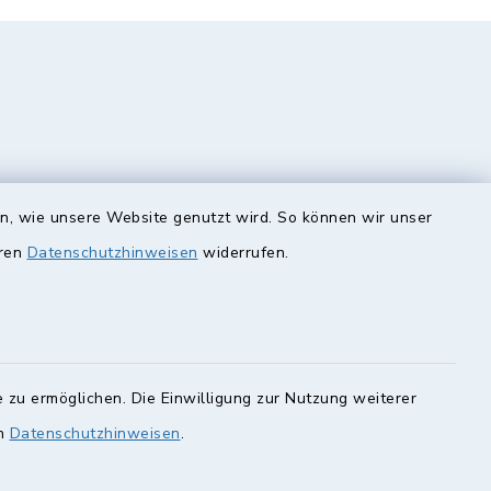
en, wie unsere Website genutzt wird. So können wir unser
eren
Datenschutzhinweisen
widerrufen.
unde
Quicklinks
Landkreis Lichtenfels
rung statt.
Obermain Jura
Veranstaltungskalender
en Sie hier.
 zu ermöglichen. Die Einwilligung zur Nutzung weiterer
en
Datenschutzhinweisen
.
geoPortal Lichtenfels