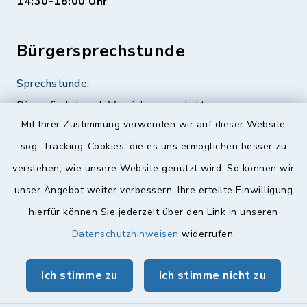
14:30-18:00 Uhr
Bürgersprechstunde
Sprechstunde:
Diese findet nach Vereinbarung statt.
Mit Ihrer Zustimmung verwenden wir auf dieser Website
Weitere Informationen finden Sie hier.
sog. Tracking-Cookies, die es uns ermöglichen besser zu
verstehen, wie unsere Website genutzt wird. So können wir
Quicklinks
unser Angebot weiter verbessern. Ihre erteilte Einwilligung
hierfür können Sie jederzeit über den Link in unseren
Landkreis Lichtenfels
Datenschutzhinweisen
widerrufen.
Obermain Jura Veranstaltungskalender
geoPortal Lichtenfels
Ich stimme zu
Ich stimme nicht zu