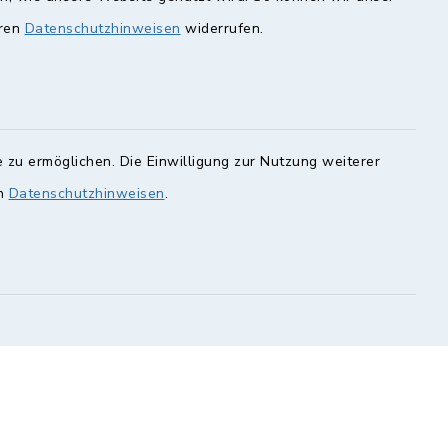
eren
Datenschutzhinweisen
widerrufen.
unde
Quicklinks
Landkreis Lichtenfels
rung statt.
Obermain Jura
 zu ermöglichen. Die Einwilligung zur Nutzung weiterer
Veranstaltungskalender
en Sie hier.
en
Datenschutzhinweisen
.
geoPortal Lichtenfels