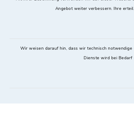
Angebot weiter verbessern. Ihre erteil
Hochstadt a.Main
Öffnun
Montag, Mi
Rathausstraße 1
96272 Hochstadt a.Main
08:00-12:
Wir weisen darauf hin, dass wir technisch notwendige 
09574 6236-42
Donnerstag 
Dienste wird bei Bedarf
09574 6236-46
14:30-18:
info@hochstadt-main.de
Kontakt
Barrierefreiheit
Datenschutz