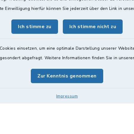
te Einwilligung hierfür können Sie jederzeit über den Link in uns
gszeiten
Bürgersprechst
Ich stimme zu
Ich stimme nicht zu
ttwoch und Freitag:
Sprechstunde:
00 Uhr
Diese findet nach Vereinba
Cookies einsetzen, um eine optimale Darstellung unserer Website
Weitere Informationen find
zusätzlich:
 gesondert abgefragt. Weitere Informationen finden Sie in unser
00 Uhr
Zur Kenntnis genommen
Impressum
Impressum
Sitemap
Cookie-Einstellungen