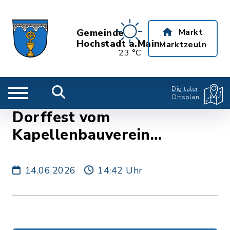
Gemeinde
Markt
Hochstadt a.Main
Marktzeuln
23 °C
Digitaler
Ortsplan
Dorffest vom
Kapellenbauverein
Obersdorf
14.06.2026
14:42 Uhr