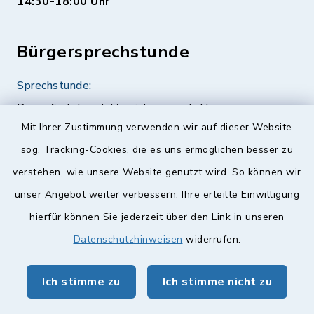
14:30-18:00 Uhr
Bürgersprechstunde
Sprechstunde:
Diese findet nach Vereinbarung statt.
Mit Ihrer Zustimmung verwenden wir auf dieser Website
Weitere Informationen finden Sie hier.
sog. Tracking-Cookies, die es uns ermöglichen besser zu
verstehen, wie unsere Website genutzt wird. So können wir
Quicklinks
unser Angebot weiter verbessern. Ihre erteilte Einwilligung
hierfür können Sie jederzeit über den Link in unseren
Landkreis Lichtenfels
Datenschutzhinweisen
widerrufen.
Obermain Jura Veranstaltungskalender
geoPortal Lichtenfels
Ich stimme zu
Ich stimme nicht zu