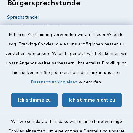
Bürgersprechstunde
Sprechstunde:
Diese findet nach Vereinbarung statt.
Mit Ihrer Zustimmung verwenden wir auf dieser Website
Weitere Informationen finden Sie hier.
sog. Tracking-Cookies, die es uns ermöglichen besser zu
verstehen, wie unsere Website genutzt wird. So können wir
Quicklinks
unser Angebot weiter verbessern. Ihre erteilte Einwilligung
hierfür können Sie jederzeit über den Link in unseren
Landkreis Lichtenfels
Datenschutzhinweisen
widerrufen.
Obermain Jura Veranstaltungskalender
Ich stimme zu
Ich stimme nicht zu
geoPortal Lichtenfels
Wir weisen darauf hin, dass wir technisch notwendige
Cookies einsetzen, um eine optimale Darstellung unserer