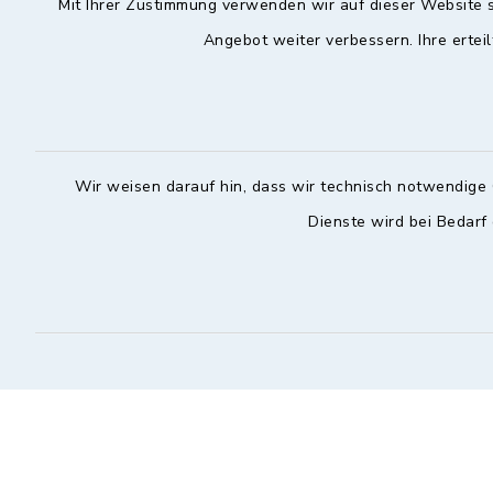
Mit Ihrer Zustimmung verwenden wir auf dieser Website s
Angebot weiter verbessern. Ihre erteil
Hochstadt a.Main
Öffnun
Montag, Mi
Rathausstraße 1
96272 Hochstadt a.Main
08:00-12:
Wir weisen darauf hin, dass wir technisch notwendige 
09574 6236-42
Donnerstag 
Dienste wird bei Bedarf
09574 6236-46
14:30-18:
info@hochstadt-main.de
Kontakt
Barrierefreiheit
Datenschutz