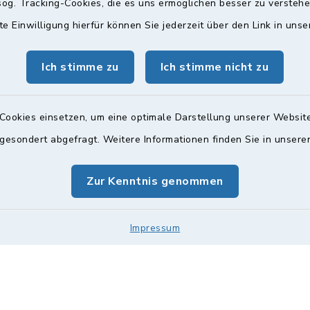
og. Tracking-Cookies, die es uns ermöglichen besser zu versteh
te Einwilligung hierfür können Sie jederzeit über den Link in uns
gszeiten
Bürgersprechst
Ich stimme zu
Ich stimme nicht zu
ttwoch und Freitag:
Sprechstunde:
00 Uhr
Diese findet nach Vereinba
Cookies einsetzen, um eine optimale Darstellung unserer Website
Weitere Informationen find
zusätzlich:
 gesondert abgefragt. Weitere Informationen finden Sie in unser
00 Uhr
Zur Kenntnis genommen
Impressum
Impressum
Sitemap
Cookie-Einstellungen