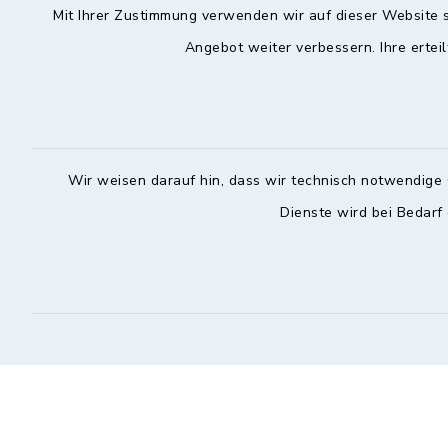
Mit Ihrer Zustimmung verwenden wir auf dieser Website s
Angebot weiter verbessern. Ihre erteil
Hochstadt a.Main
Öffnun
Montag, Mi
Rathausstraße 1
96272 Hochstadt a.Main
08:00-12:
09574 6236-42
Wir weisen darauf hin, dass wir technisch notwendige 
Donnerstag 
09574 6236-46
Dienste wird bei Bedarf
14:30-18:
info@hochstadt-main.de
Kontakt
Barrierefreiheit
Datenschutz