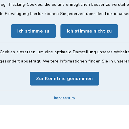
og. Tracking-Cookies, die es uns ermöglichen besser zu versteh
te Einwilligung hierfür können Sie jederzeit über den Link in uns
gszeiten
Bürgersprechst
ttwoch und Freitag:
Sprechstunde:
Ich stimme zu
Ich stimme nicht zu
00 Uhr
Diese findet nach Vereinba
Weitere Informationen find
Cookies einsetzen, um eine optimale Darstellung unserer Website
zusätzlich:
 gesondert abgefragt. Weitere Informationen finden Sie in unser
00 Uhr
Zur Kenntnis genommen
Impressum
Impressum
Sitemap
Cookie-Einstellungen