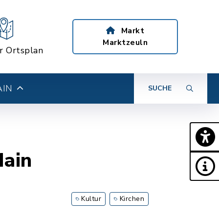
Markt
Marktzeuln
er Ortsplan
AIN
SUCHE
Main
Kultur
Kirchen