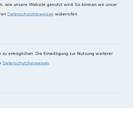
en, wie unsere Website genutzt wird. So können wir unser
eren
Datenschutzhinweisen
widerrufen.
unde
Quicklinks
Landkreis Lichtenfels
rung statt.
Obermain Jura
Veranstaltungskalender
en Sie hier.
 zu ermöglichen. Die Einwilligung zur Nutzung weiterer
en
Datenschutzhinweisen
.
geoPortal Lichtenfels