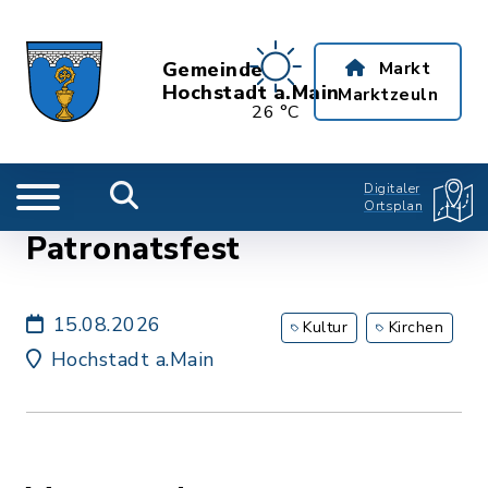
Gemeinde
Markt
Hochstadt a.Main
Marktzeuln
26 °C
Digitaler
Ortsplan
Patronatsfest
15.08.2026
Kultur
Kirchen
Hochstadt a.Main