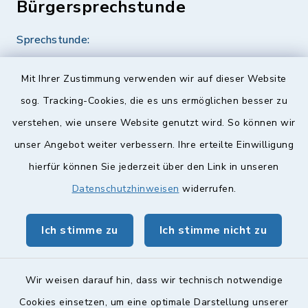
Bürgersprechstunde
Sprechstunde:
Diese findet nach Vereinbarung statt.
Mit Ihrer Zustimmung verwenden wir auf dieser Website
Weitere Informationen finden Sie hier.
sog. Tracking-Cookies, die es uns ermöglichen besser zu
verstehen, wie unsere Website genutzt wird. So können wir
Quicklinks
unser Angebot weiter verbessern. Ihre erteilte Einwilligung
hierfür können Sie jederzeit über den Link in unseren
Landkreis Lichtenfels
Datenschutzhinweisen
widerrufen.
Obermain Jura Veranstaltungskalender
Ich stimme zu
Ich stimme nicht zu
geoPortal Lichtenfels
Wir weisen darauf hin, dass wir technisch notwendige
Cookies einsetzen, um eine optimale Darstellung unserer