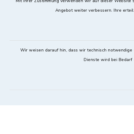
Mit Ihrer Zustimmung verwenden wir auf dieser Website s
Angebot weiter verbessern. Ihre erteil
Hochstadt a.Main
Öffnun
Montag, Mi
Rathausstraße 1
96272 Hochstadt a.Main
08:00-12:
Wir weisen darauf hin, dass wir technisch notwendige 
09574 6236-42
Donnerstag 
Dienste wird bei Bedarf
09574 6236-46
14:30-18:
info@hochstadt-main.de
Kontakt
Barrierefreiheit
Datenschutz