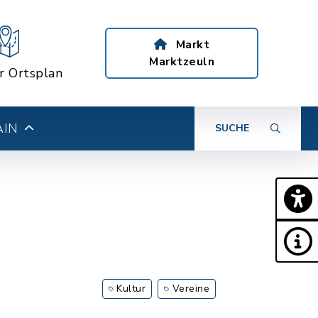
Markt
Marktzeuln
er Ortsplan
AIN
SUCHE
Kultur
Vereine