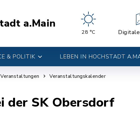
tadt a.Main
Digital
28 °C
E & POLITIK
LEBEN IN HOCHSTADT A.M
d Veranstaltungen
Veranstaltungskalender
ei der SK Obersdorf