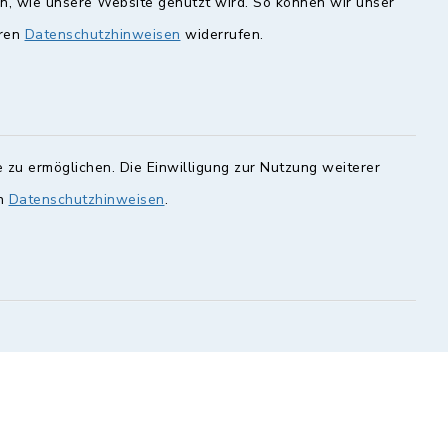
en, wie unsere Website genutzt wird. So können wir unser
eren
Datenschutzhinweisen
widerrufen.
unde
Quicklinks
Landkreis Lichtenfels
rung statt.
Obermain Jura
 zu ermöglichen. Die Einwilligung zur Nutzung weiterer
Veranstaltungskalender
en Sie hier.
en
Datenschutzhinweisen
.
geoPortal Lichtenfels