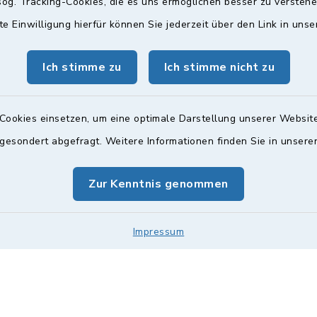
og. Tracking-Cookies, die es uns ermöglichen besser zu versteh
te Einwilligung hierfür können Sie jederzeit über den Link in uns
gszeiten
Bürgersprechst
Ich stimme zu
Ich stimme nicht zu
ttwoch und Freitag:
Sprechstunde:
00 Uhr
Diese findet nach Vereinba
Cookies einsetzen, um eine optimale Darstellung unserer Website
Weitere Informationen find
zusätzlich:
 gesondert abgefragt. Weitere Informationen finden Sie in unser
00 Uhr
Zur Kenntnis genommen
Impressum
Impressum
Sitemap
Cookie-Einstellungen