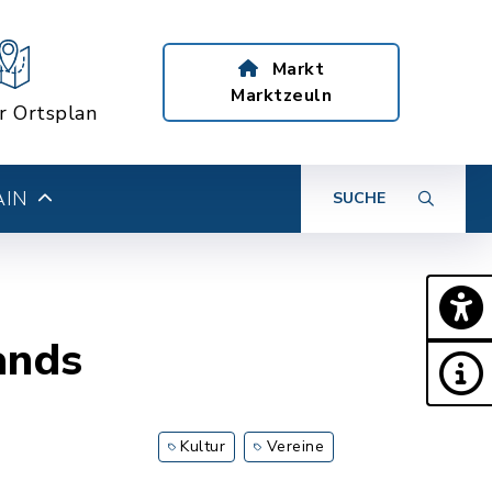
Markt
Marktzeuln
er Ortsplan
AIN
SUCHE
ands
Kultur
Vereine