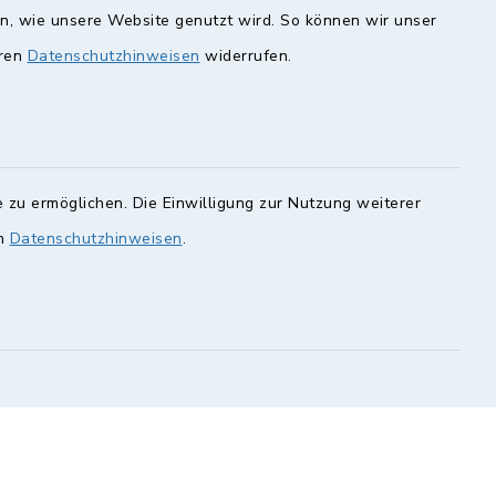
en, wie unsere Website genutzt wird. So können wir unser
eren
Datenschutzhinweisen
widerrufen.
unde
Quicklinks
Landkreis Lichtenfels
rung statt.
Obermain Jura
Veranstaltungskalender
en Sie hier.
 zu ermöglichen. Die Einwilligung zur Nutzung weiterer
en
Datenschutzhinweisen
.
geoPortal Lichtenfels