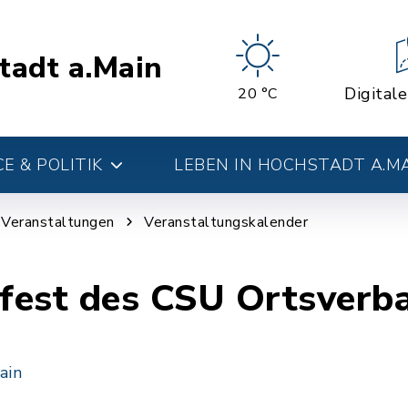
tadt a.Main
Digital
20 °C
E & POLITIK
LEBEN IN HOCHSTADT A.M
d Veranstaltungen
Veranstaltungskalender
fest des CSU Ortsverb
ain