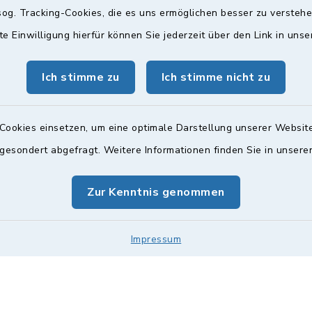
og. Tracking-Cookies, die es uns ermöglichen besser zu versteh
te Einwilligung hierfür können Sie jederzeit über den Link in uns
gszeiten
Bürgersprechst
ttwoch und Freitag:
Sprechstunde:
Ich stimme zu
Ich stimme nicht zu
00 Uhr
Diese findet nach Vereinba
Weitere Informationen find
Cookies einsetzen, um eine optimale Darstellung unserer Website
zusätzlich:
 gesondert abgefragt. Weitere Informationen finden Sie in unser
00 Uhr
Zur Kenntnis genommen
Impressum
Impressum
Sitemap
Cookie-Einstellungen