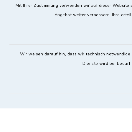
Mit Ihrer Zustimmung verwenden wir auf dieser Website s
Angebot weiter verbessern. Ihre erteil
Hochstadt a.Main
Öffnun
Montag, Mi
Rathausstraße 1
96272 Hochstadt a.Main
08:00-12:
09574 6236-42
Wir weisen darauf hin, dass wir technisch notwendige 
Donnerstag 
09574 6236-46
Dienste wird bei Bedarf
14:30-18:
info@hochstadt-main.de
Kontakt
Barrierefreiheit
Datenschutz