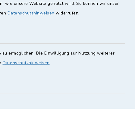
en, wie unsere Website genutzt wird. So können wir unser
eren
Datenschutzhinweisen
widerrufen.
unde
Quicklinks
Landkreis Lichtenfels
rung statt.
Obermain Jura
Veranstaltungskalender
en Sie hier.
 zu ermöglichen. Die Einwilligung zur Nutzung weiterer
en
Datenschutzhinweisen
.
geoPortal Lichtenfels