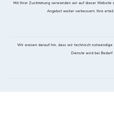
Mit Ihrer Zustimmung verwenden wir auf dieser Website s
Angebot weiter verbessern. Ihre erteil
Hochstadt a.Main
Öffnun
Montag, Mi
Rathausstraße 1
96272 Hochstadt a.Main
08:00-12:
Wir weisen darauf hin, dass wir technisch notwendige 
09574 6236-42
Donnerstag 
Dienste wird bei Bedarf
09574 6236-46
14:30-18:
info@hochstadt-main.de
Kontakt
Barrierefreiheit
Datenschutz