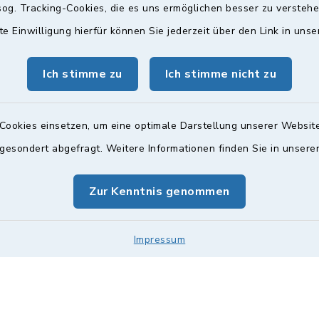
og. Tracking-Cookies, die es uns ermöglichen besser zu versteh
te Einwilligung hierfür können Sie jederzeit über den Link in uns
gszeiten
Bürgersprechst
Ich stimme zu
Ich stimme nicht zu
ttwoch und Freitag:
Sprechstunde:
00 Uhr
Diese findet nach Vereinba
Weitere Informationen find
Cookies einsetzen, um eine optimale Darstellung unserer Website
zusätzlich:
 gesondert abgefragt. Weitere Informationen finden Sie in unser
00 Uhr
Zur Kenntnis genommen
Impressum
Impressum
Sitemap
Cookie-Einstellungen