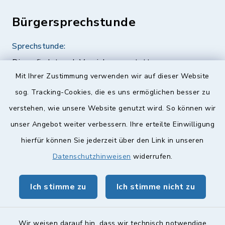
Bürgersprechstunde
Sprechstunde:
Diese findet nach Vereinbarung statt.
Mit Ihrer Zustimmung verwenden wir auf dieser Website
Weitere Informationen finden Sie hier.
sog. Tracking-Cookies, die es uns ermöglichen besser zu
verstehen, wie unsere Website genutzt wird. So können wir
Quicklinks
unser Angebot weiter verbessern. Ihre erteilte Einwilligung
hierfür können Sie jederzeit über den Link in unseren
Landkreis Lichtenfels
Datenschutzhinweisen
widerrufen.
Obermain Jura Veranstaltungskalender
geoPortal Lichtenfels
Ich stimme zu
Ich stimme nicht zu
Wir weisen darauf hin, dass wir technisch notwendige