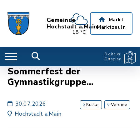
Gemeinde
Markt
Hochstadt a.Main
Marktzeuln
18 °C
Digitaler
Ortsplan
Sommerfest der
Gymnastikgruppe
Hochstadt
30.07.2026
Kultur
Vereine
Hochstadt a.Main