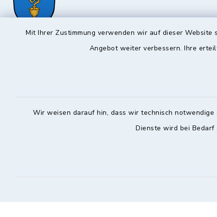
Mit Ihrer Zustimmung verwenden wir auf dieser Website s
Angebot weiter verbessern. Ihre erteil
Hochstadt a.Main
Öffnun
Montag, Mi
Rathausstraße 1
96272 Hochstadt a.Main
08:00-12:
09574 6236-42
Wir weisen darauf hin, dass wir technisch notwendige 
Donnerstag 
09574 6236-46
Dienste wird bei Bedarf
14:30-18:
info@hochstadt-main.de