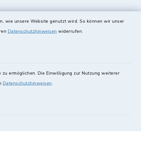
en, wie unsere Website genutzt wird. So können wir unser
eren
Datenschutzhinweisen
widerrufen.
unde
Quicklinks
Landkreis Lichtenfels
rung statt.
Obermain Jura
Veranstaltungskalender
en Sie hier.
 zu ermöglichen. Die Einwilligung zur Nutzung weiterer
en
Datenschutzhinweisen
.
geoPortal Lichtenfels