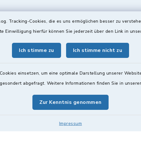
og. Tracking-Cookies, die es uns ermöglichen besser zu versteh
te Einwilligung hierfür können Sie jederzeit über den Link in uns
gszeiten
Bürgersprechst
ttwoch und Freitag:
Sprechstunde:
Ich stimme zu
Ich stimme nicht zu
00 Uhr
Diese findet nach Vereinba
Weitere Informationen find
Cookies einsetzen, um eine optimale Darstellung unserer Website
zusätzlich:
 gesondert abgefragt. Weitere Informationen finden Sie in unser
00 Uhr
Zur Kenntnis genommen
Impressum