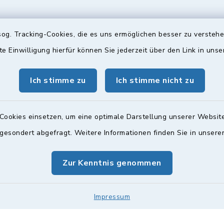
og. Tracking-Cookies, die es uns ermöglichen besser zu versteh
te Einwilligung hierfür können Sie jederzeit über den Link in uns
gszeiten
Bürgersprechst
ttwoch und Freitag:
Sprechstunde:
Ich stimme zu
Ich stimme nicht zu
00 Uhr
Diese findet nach Vereinba
Weitere Informationen find
Cookies einsetzen, um eine optimale Darstellung unserer Website
zusätzlich:
 gesondert abgefragt. Weitere Informationen finden Sie in unser
00 Uhr
Zur Kenntnis genommen
Impressum