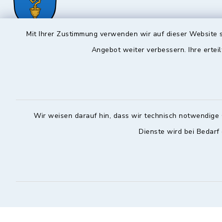
Mit Ihrer Zustimmung verwenden wir auf dieser Website s
Hochstadt a.Main
Angebot weiter verbessern. Ihre erteil
Öffnun
Montag, Mi
Rathausstraße 1
96272 Hochstadt a.Main
08:00-12:
09574 6236-42
Wir weisen darauf hin, dass wir technisch notwendige 
Donnerstag 
09574 6236-46
Dienste wird bei Bedarf
14:30-18:
info@hochstadt-main.de