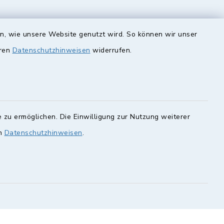
en, wie unsere Website genutzt wird. So können wir unser
eren
unde
Datenschutzhinweisen
Quicklinks
widerrufen.
Landkreis Lichtenfels
rung statt.
Obermain Jura
Veranstaltungskalender
en Sie hier.
 zu ermöglichen. Die Einwilligung zur Nutzung weiterer
en
Datenschutzhinweisen
geoPortal Lichtenfels
.