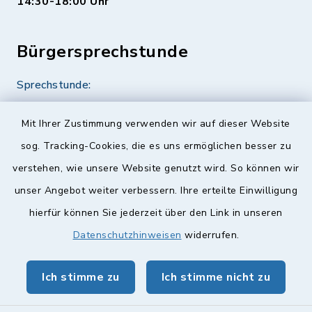
14:30-18:00 Uhr
Bürgersprechstunde
Sprechstunde:
Diese findet nach Vereinbarung statt.
Mit Ihrer Zustimmung verwenden wir auf dieser Website
Weitere Informationen finden Sie hier.
sog. Tracking-Cookies, die es uns ermöglichen besser zu
verstehen, wie unsere Website genutzt wird. So können wir
Quicklinks
unser Angebot weiter verbessern. Ihre erteilte Einwilligung
hierfür können Sie jederzeit über den Link in unseren
Landkreis Lichtenfels
Datenschutzhinweisen
widerrufen.
Obermain Jura Veranstaltungskalender
Ich stimme zu
Ich stimme nicht zu
geoPortal Lichtenfels