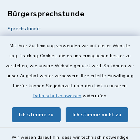
Bürgersprechstunde
Sprechstunde:
Diese findet nach Vereinbarung statt.
Mit Ihrer Zustimmung verwenden wir auf dieser Website
Weitere Informationen finden Sie hier.
sog. Tracking-Cookies, die es uns ermöglichen besser zu
verstehen, wie unsere Website genutzt wird. So können wir
Quicklinks
unser Angebot weiter verbessern. Ihre erteilte Einwilligung
hierfür können Sie jederzeit über den Link in unseren
Landkreis Lichtenfels
Datenschutzhinweisen
widerrufen.
Obermain Jura Veranstaltungskalender
Ich stimme zu
Ich stimme nicht zu
geoPortal Lichtenfels
Wir weisen darauf hin, dass wir technisch notwendige