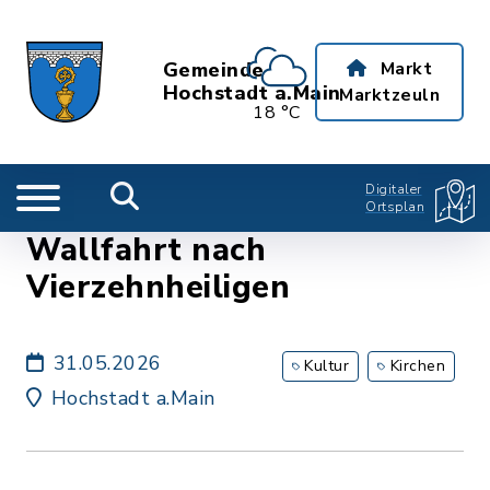
Gemeinde
Markt
Hochstadt a.Main
Marktzeuln
18 °C
Digitaler
Ortsplan
Wallfahrt nach
Vierzehnheiligen
31.05.2026
Kultur
Kirchen
Hochstadt a.Main