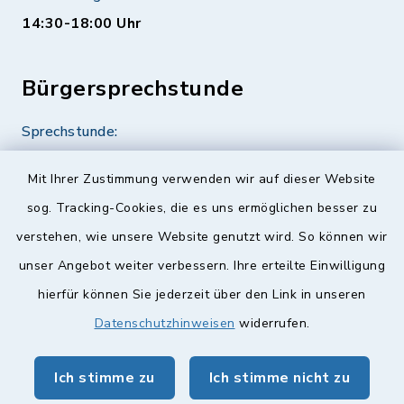
14:30-18:00 Uhr
Bürgersprechstunde
Sprechstunde:
Diese findet nach Vereinbarung statt.
Mit Ihrer Zustimmung verwenden wir auf dieser Website
Weitere Informationen finden Sie hier.
sog. Tracking-Cookies, die es uns ermöglichen besser zu
verstehen, wie unsere Website genutzt wird. So können wir
Quicklinks
unser Angebot weiter verbessern. Ihre erteilte Einwilligung
hierfür können Sie jederzeit über den Link in unseren
Landkreis Lichtenfels
Datenschutzhinweisen
widerrufen.
Obermain Jura Veranstaltungskalender
Ich stimme zu
Ich stimme nicht zu
geoPortal Lichtenfels