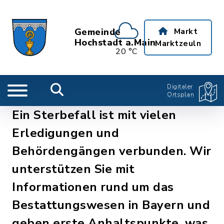
Gemeinde
Markt
Hochstadt a.Main
Marktzeuln
20 °C
Digitaler
Ortsplan
Ein Sterbefall ist mit vielen
Erledigungen und
Behördengängen verbunden. Wir
unterstützen Sie mit
Informationen rund um das
Bestattungswesen in Bayern und
geben erste Anhaltspunkte, was