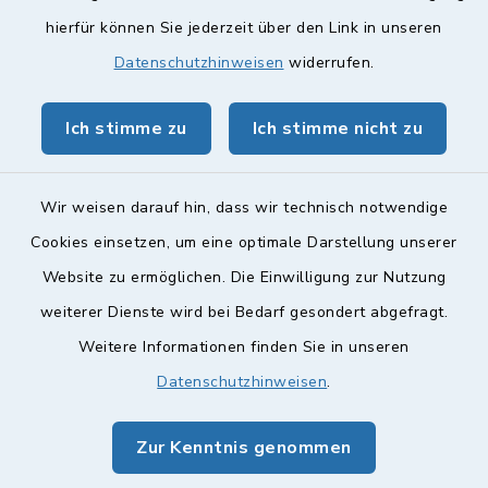
hierfür können Sie jederzeit über den Link in unseren
Landkreis Lichtenfels
Datenschutzhinweisen
widerrufen.
Obermain Jura Veranstaltungskalender
Ich stimme zu
Ich stimme nicht zu
geoPortal Lichtenfels
Wir weisen darauf hin, dass wir technisch notwendige
Cookies einsetzen, um eine optimale Darstellung unserer
Website zu ermöglichen. Die Einwilligung zur Nutzung
Kontakt
weiterer Dienste wird bei Bedarf gesondert abgefragt.
Weitere Informationen finden Sie in unseren
Barrierefreiheit
Datenschutzhinweisen
.
Datenschutz
Zur Kenntnis genommen
Impressum