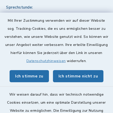
Sprechstunde:
Diese findet nach Vereinbarung statt.
Mit Ihrer Zustimmung verwenden wir auf dieser Website
Weitere Informationen finden Sie hier.
sog. Tracking-Cookies, die es uns ermöglichen besser zu
verstehen, wie unsere Website genutzt wird. So können wir
Quicklinks
unser Angebot weiter verbessern. Ihre erteilte Einwilligung
hierfür können Sie jederzeit über den Link in unseren
Landkreis Lichtenfels
Datenschutzhinweisen
widerrufen.
Obermain Jura Veranstaltungskalender
Ich stimme zu
Ich stimme nicht zu
geoPortal Lichtenfels
Wir weisen darauf hin, dass wir technisch notwendige
Cookies einsetzen, um eine optimale Darstellung unserer
Website zu ermöglichen. Die Einwilligung zur Nutzung