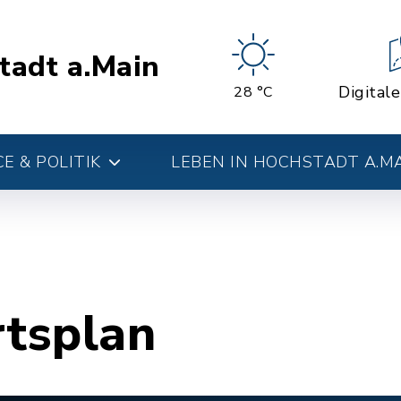
tadt a.Main
Digital
28 °C
E & POLITIK
LEBEN IN HOCHSTADT A.M
rtsplan