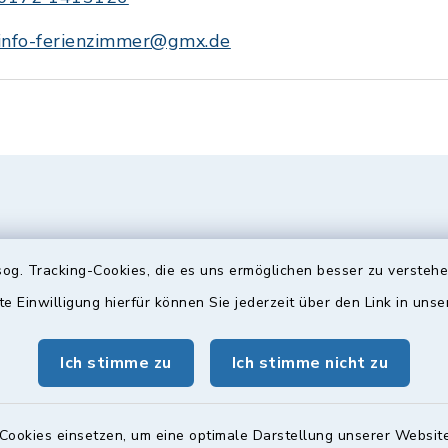
info-ferienzimmer@gmx.de
og. Tracking-Cookies, die es uns ermöglichen besser zu versteh
te Einwilligung hierfür können Sie jederzeit über den Link in uns
Ich stimme zu
Ich stimme nicht zu
gszeiten
Bürgersprechst
ttwoch und Freitag:
Sprechstunde:
Cookies einsetzen, um eine optimale Darstellung unserer Website