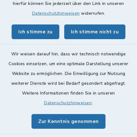
hierfür können Sie jederzeit über den Link in unseren
Landkreis Lichtenfels
Datenschutzhinweisen
widerrufen.
Obermain Jura Veranstaltungskalender
Ich stimme zu
Ich stimme nicht zu
geoPortal Lichtenfels
Wir weisen darauf hin, dass wir technisch notwendige
Cookies einsetzen, um eine optimale Darstellung unserer
Website zu ermöglichen. Die Einwilligung zur Nutzung
Kontakt
weiterer Dienste wird bei Bedarf gesondert abgefragt.
Weitere Informationen finden Sie in unseren
Barrierefreiheit
Datenschutzhinweisen
.
Datenschutz
Zur Kenntnis genommen
Impressum