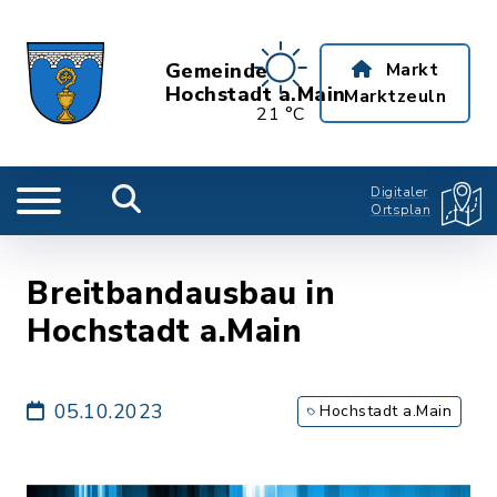
Gemeinde
Markt
Hochstadt a.Main
Marktzeuln
21 °C
Digitaler
Ortsplan
Breitbandausbau in
Hochstadt a.Main
05.10.2023
Hochstadt a.Main