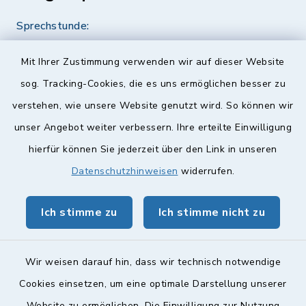
Sprechstunde:
Diese findet nach Vereinbarung statt.
Mit Ihrer Zustimmung verwenden wir auf dieser Website
Weitere Informationen finden Sie hier.
sog. Tracking-Cookies, die es uns ermöglichen besser zu
verstehen, wie unsere Website genutzt wird. So können wir
Quicklinks
unser Angebot weiter verbessern. Ihre erteilte Einwilligung
hierfür können Sie jederzeit über den Link in unseren
Landkreis Lichtenfels
Datenschutzhinweisen
widerrufen.
Obermain Jura Veranstaltungskalender
Ich stimme zu
Ich stimme nicht zu
geoPortal Lichtenfels
Wir weisen darauf hin, dass wir technisch notwendige
Cookies einsetzen, um eine optimale Darstellung unserer
Website zu ermöglichen. Die Einwilligung zur Nutzung