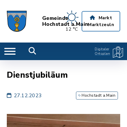
Gemeinde
Markt
Hochstadt a.Main
Marktzeuln
12 °C
Digitaler
Ortsplan
Dienstjubiläum
27.12.2023
Hochstadt a.Main