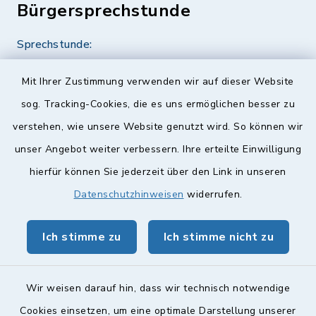
Bürgersprechstunde
Sprechstunde:
Diese findet nach Vereinbarung statt.
Mit Ihrer Zustimmung verwenden wir auf dieser Website
Weitere Informationen finden Sie hier.
sog. Tracking-Cookies, die es uns ermöglichen besser zu
verstehen, wie unsere Website genutzt wird. So können wir
Quicklinks
unser Angebot weiter verbessern. Ihre erteilte Einwilligung
hierfür können Sie jederzeit über den Link in unseren
Landkreis Lichtenfels
Datenschutzhinweisen
widerrufen.
Obermain Jura Veranstaltungskalender
Ich stimme zu
Ich stimme nicht zu
geoPortal Lichtenfels
Wir weisen darauf hin, dass wir technisch notwendige
Cookies einsetzen, um eine optimale Darstellung unserer