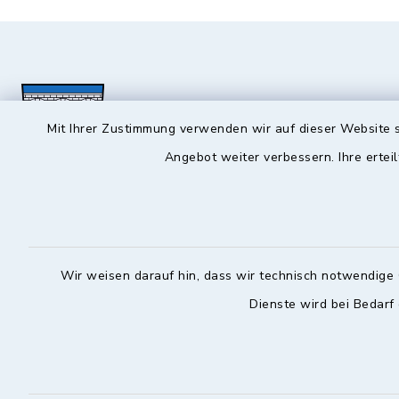
Mit Ihrer Zustimmung verwenden wir auf dieser Website s
Angebot weiter verbessern. Ihre erteil
Hochstadt a.Main
Öffnun
Montag, Mi
Rathausstraße 1
Wir weisen darauf hin, dass wir technisch notwendige 
96272 Hochstadt a.Main
08:00-12:
Dienste wird bei Bedarf
09574 6236-42
Donnerstag 
09574 6236-46
14:30-18:
info@hochstadt-main.de