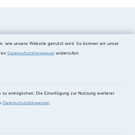
en, wie unsere Website genutzt wird. So können wir unser
eren
Datenschutzhinweisen
widerrufen.
unde
Quicklinks
Landkreis Lichtenfels
 zu ermöglichen. Die Einwilligung zur Nutzung weiterer
rung statt.
Obermain Jura
en
Datenschutzhinweisen
.
Veranstaltungskalender
en Sie hier.
geoPortal Lichtenfels