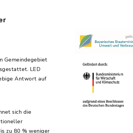
er
e
n Gemeindegebiet
sgestattet. LED
lebige Antwort auf
hnet sich die
tioneller
is zu 80 % weniger