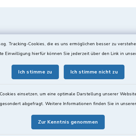
og. Tracking-Cookies, die es uns ermöglichen besser zu versteh
te Einwilligung hierfür können Sie jederzeit über den Link in uns
Ich stimme zu
Ich stimme nicht zu
gszeiten
Bürgersprechst
ttwoch und Freitag:
Sprechstunde:
Cookies einsetzen, um eine optimale Darstellung unserer Website
00 Uhr
Diese findet nach Vereinba
 gesondert abgefragt. Weitere Informationen finden Sie in unser
Weitere Informationen find
zusätzlich:
Zur Kenntnis genommen
00 Uhr