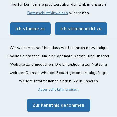
hierfür können Sie jederzeit über den Link in unseren
Landkreis Lichtenfels
Datenschutzhinweisen
widerrufen.
Obermain Jura Veranstaltungskalender
Ich stimme zu
Ich stimme nicht zu
geoPortal Lichtenfels
Wir weisen darauf hin, dass wir technisch notwendige
Cookies einsetzen, um eine optimale Darstellung unserer
Website zu ermöglichen. Die Einwilligung zur Nutzung
Kontakt
weiterer Dienste wird bei Bedarf gesondert abgefragt.
Weitere Informationen finden Sie in unseren
Barrierefreiheit
Datenschutzhinweisen
.
Datenschutz
Zur Kenntnis genommen
Impressum