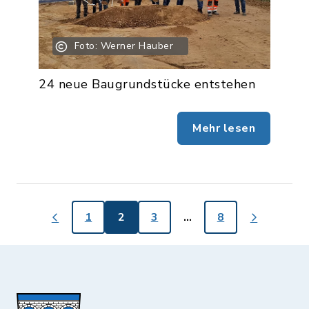
Foto: Werner Hauber
24 neue Baugrundstücke entstehen
Mehr lesen
1
2
3
…
8