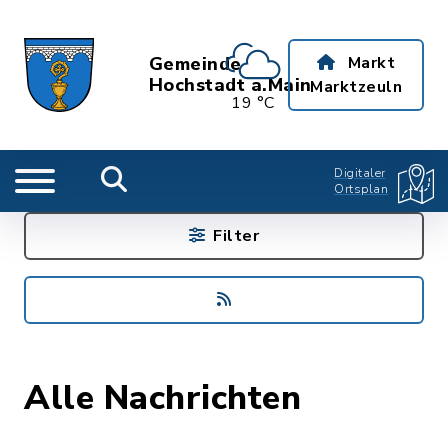
Gemeinde
Markt
Hochstadt a.Main
Marktzeuln
19 °C
Digitaler
Ortsplan
Filter
Alle Nachrichten