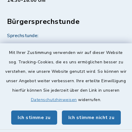
14:30-18:00 Uhr
Bürgersprechstunde
Sprechstunde:
Diese findet nach Vereinbarung statt.
Mit Ihrer Zustimmung verwenden wir auf dieser Website
Weitere Informationen finden Sie hier.
sog. Tracking-Cookies, die es uns ermöglichen besser zu
verstehen, wie unsere Website genutzt wird. So können wir
Quicklinks
unser Angebot weiter verbessern. Ihre erteilte Einwilligung
hierfür können Sie jederzeit über den Link in unseren
Landkreis Lichtenfels
Datenschutzhinweisen
widerrufen.
Obermain Jura Veranstaltungskalender
Ich stimme zu
Ich stimme nicht zu
geoPortal Lichtenfels