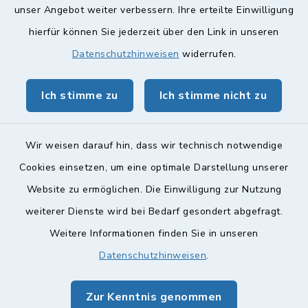
Quicklinks
unser Angebot weiter verbessern. Ihre erteilte Einwilligung
hierfür können Sie jederzeit über den Link in unseren
Landkreis Lichtenfels
Datenschutzhinweisen
widerrufen.
Obermain Jura Veranstaltungskalender
Ich stimme zu
Ich stimme nicht zu
geoPortal Lichtenfels
Wir weisen darauf hin, dass wir technisch notwendige
Cookies einsetzen, um eine optimale Darstellung unserer
Website zu ermöglichen. Die Einwilligung zur Nutzung
Kontakt
weiterer Dienste wird bei Bedarf gesondert abgefragt.
Weitere Informationen finden Sie in unseren
Barrierefreiheit
Datenschutzhinweisen
.
Datenschutz
Zur Kenntnis genommen