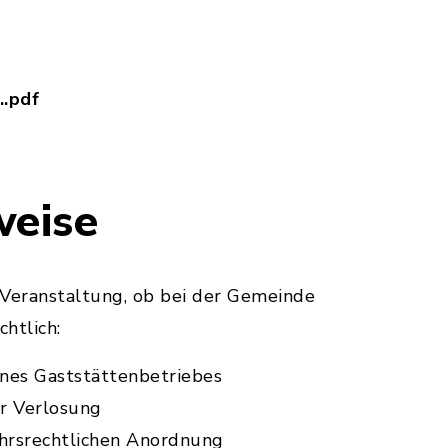
..pdf
tungskalender_2026.pdf, Dateierweiterung: pdf, 
weise
 Veranstaltung, ob bei der Gemeinde
chtlich:
nes Gaststättenbetriebes
er Verlosung
ehrsrechtlichen Anordnung