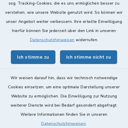
sog. Tracking-Cookies, die es uns ermöglichen besser zu
verstehen, wie unsere Website genutzt wird. So können wir
Quicklinks
unser Angebot weiter verbessern. Ihre erteilte Einwilligung
hierfür können Sie jederzeit über den Link in unseren
Landkreis Lichtenfels
Datenschutzhinweisen
widerrufen.
Obermain Jura Veranstaltungskalender
Ich stimme zu
Ich stimme nicht zu
geoPortal Lichtenfels
Wir weisen darauf hin, dass wir technisch notwendige
Cookies einsetzen, um eine optimale Darstellung unserer
Website zu ermöglichen. Die Einwilligung zur Nutzung
Kontakt
weiterer Dienste wird bei Bedarf gesondert abgefragt.
Weitere Informationen finden Sie in unseren
Barrierefreiheit
Datenschutzhinweisen
.