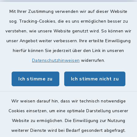
Diese findet nach Vereinbarung statt.
Mit Ihrer Zustimmung verwenden wir auf dieser Website
Weitere Informationen finden Sie hier.
sog. Tracking-Cookies, die es uns ermöglichen besser zu
verstehen, wie unsere Website genutzt wird. So können wir
Quicklinks
unser Angebot weiter verbessern. Ihre erteilte Einwilligung
hierfür können Sie jederzeit über den Link in unseren
Landkreis Lichtenfels
Datenschutzhinweisen
widerrufen.
Obermain Jura Veranstaltungskalender
Ich stimme zu
Ich stimme nicht zu
geoPortal Lichtenfels
Wir weisen darauf hin, dass wir technisch notwendige
Cookies einsetzen, um eine optimale Darstellung unserer
Website zu ermöglichen. Die Einwilligung zur Nutzung
Kontakt
weiterer Dienste wird bei Bedarf gesondert abgefragt.