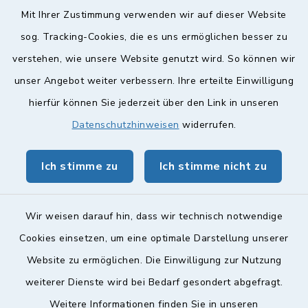
Diese findet nach Vereinbarung statt.
Mit Ihrer Zustimmung verwenden wir auf dieser Website
Weitere Informationen finden Sie hier.
sog. Tracking-Cookies, die es uns ermöglichen besser zu
verstehen, wie unsere Website genutzt wird. So können wir
Quicklinks
unser Angebot weiter verbessern. Ihre erteilte Einwilligung
hierfür können Sie jederzeit über den Link in unseren
Landkreis Lichtenfels
Datenschutzhinweisen
widerrufen.
Obermain Jura Veranstaltungskalender
Ich stimme zu
Ich stimme nicht zu
geoPortal Lichtenfels
Wir weisen darauf hin, dass wir technisch notwendige
Cookies einsetzen, um eine optimale Darstellung unserer
Website zu ermöglichen. Die Einwilligung zur Nutzung
Kontakt
weiterer Dienste wird bei Bedarf gesondert abgefragt.
Weitere Informationen finden Sie in unseren