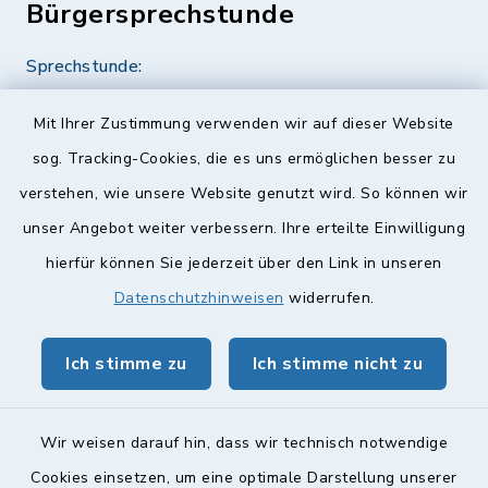
Bürgersprechstunde
Sprechstunde:
Diese findet nach Vereinbarung statt.
Mit Ihrer Zustimmung verwenden wir auf dieser Website
Weitere Informationen finden Sie hier.
sog. Tracking-Cookies, die es uns ermöglichen besser zu
verstehen, wie unsere Website genutzt wird. So können wir
Quicklinks
unser Angebot weiter verbessern. Ihre erteilte Einwilligung
hierfür können Sie jederzeit über den Link in unseren
Landkreis Lichtenfels
Datenschutzhinweisen
widerrufen.
Obermain Jura Veranstaltungskalender
Ich stimme zu
Ich stimme nicht zu
geoPortal Lichtenfels
Wir weisen darauf hin, dass wir technisch notwendige
Cookies einsetzen, um eine optimale Darstellung unserer