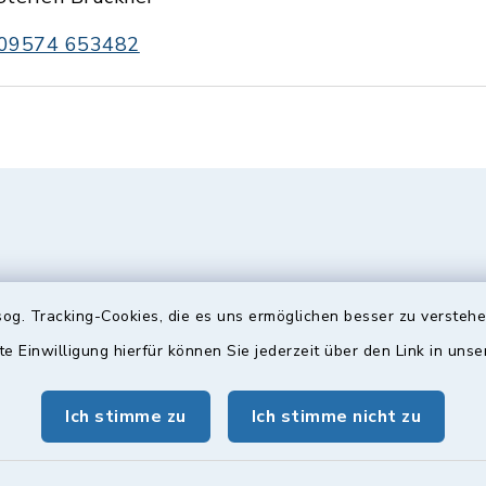
09574 653482
og. Tracking-Cookies, die es uns ermöglichen besser zu versteh
te Einwilligung hierfür können Sie jederzeit über den Link in uns
gszeiten
Bürgersprechst
Ich stimme zu
Ich stimme nicht zu
ttwoch und Freitag:
Sprechstunde: