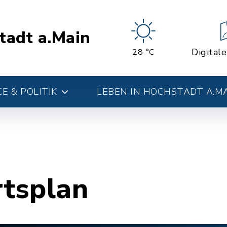
tadt a.Main
Digital
28 °C
E & POLITIK
LEBEN IN HOCHSTADT A.M
rtsplan