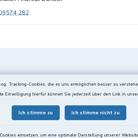
09574 282
og. Tracking-Cookies, die es uns ermöglichen besser zu versteh
te Einwilligung hierfür können Sie jederzeit über den Link in uns
Ich stimme zu
Ich stimme nicht zu
gszeiten
Bürgersprechst
ttwoch und Freitag:
Sprechstunde:
Cookies einsetzen, um eine optimale Darstellung unserer Website