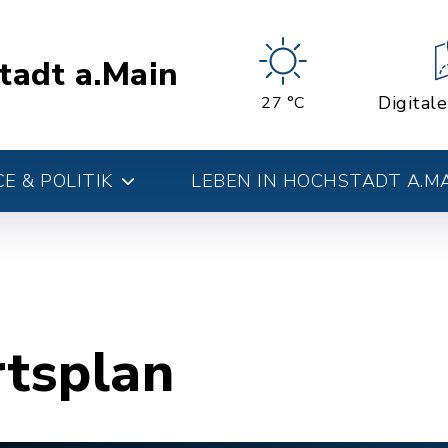
tadt a.Main
Digital
27 °C
E & POLITIK
LEBEN IN HOCHSTADT A.M
rtsplan