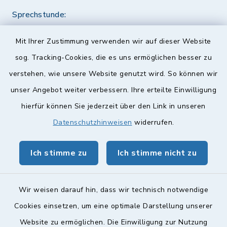
Sprechstunde:
Diese findet nach Vereinbarung statt.
Mit Ihrer Zustimmung verwenden wir auf dieser Website
Weitere Informationen finden Sie hier.
sog. Tracking-Cookies, die es uns ermöglichen besser zu
verstehen, wie unsere Website genutzt wird. So können wir
Quicklinks
unser Angebot weiter verbessern. Ihre erteilte Einwilligung
hierfür können Sie jederzeit über den Link in unseren
Landkreis Lichtenfels
Datenschutzhinweisen
widerrufen.
Obermain Jura Veranstaltungskalender
Ich stimme zu
Ich stimme nicht zu
geoPortal Lichtenfels
Wir weisen darauf hin, dass wir technisch notwendige
Cookies einsetzen, um eine optimale Darstellung unserer
Website zu ermöglichen. Die Einwilligung zur Nutzung